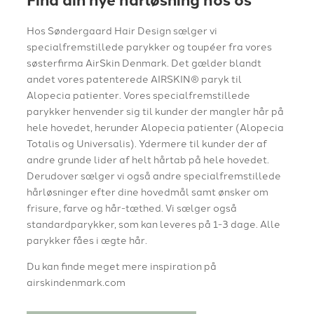
Hos Søndergaard Hair Design sælger vi
specialfremstillede parykker og toupéer fra vores
søsterfirma AirSkin Denmark. Det gælder blandt
andet vores patenterede AIRSKIN® paryk til
Alopecia patienter. Vores specialfremstillede
parykker henvender sig til kunder der mangler hår på
hele hovedet, herunder Alopecia patienter (Alopecia
Totalis og Universalis). Ydermere til kunder der af
andre grunde lider af helt hårtab på hele hovedet.
Derudover sælger vi også andre specialfremstillede
hårløsninger efter dine hovedmål samt ønsker om
frisure, farve og hår-tæthed. Vi sælger også
standardparykker, som kan leveres på 1-3 dage. Alle
parykker fåes i ægte hår.
Du kan finde meget mere inspiration på
airskindenmark.com