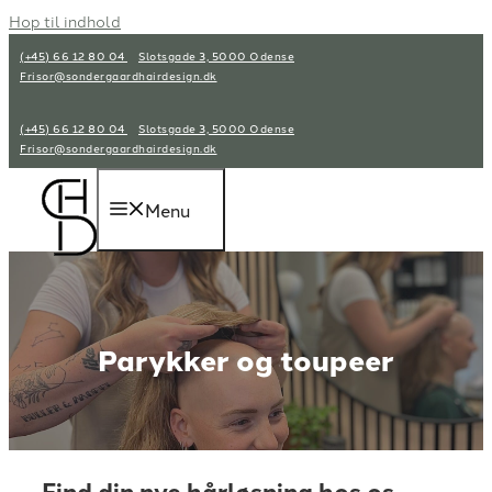
Hop til indhold
(+45) 66 12 80 04
Slotsgade 3, 5000 Odense
Frisor@sondergaardhairdesign.dk
(+45) 66 12 80 04
Slotsgade 3, 5000 Odense
Frisor@sondergaardhairdesign.dk
Menu
Parykker og toupeer
Find din nye hårløsning hos os