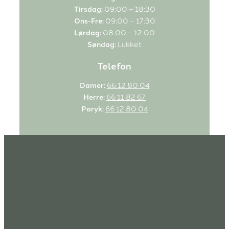
Tirsdag:
09:00 – 18:30
Ons-Fre:
09:00 – 17:30
Lørdag:
08:00 – 12:00
Søndag:
Lukket
Telefon
Damer:
66 12 80 04
Herre:
66 11 82 67
Paryk:
66 12 80 04