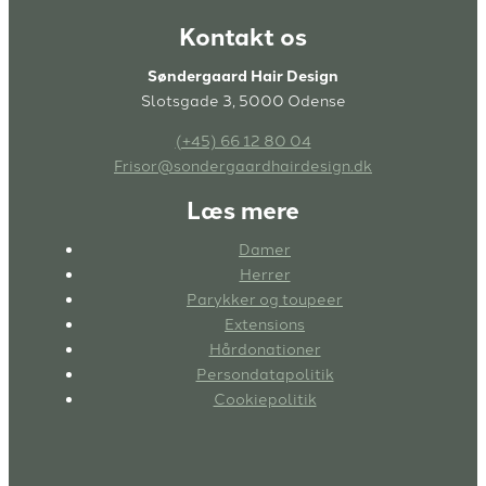
Kontakt os
Søndergaard Hair Design
Slotsgade 3, 5000 Odense
(+45) 66 12 80 04
Frisor@
sondergaardhairdesign.dk
Læs mere
Damer
Herrer
Parykker og toupeer
Extensions
Hårdonationer
Persondatapolitik
Cookiepolitik