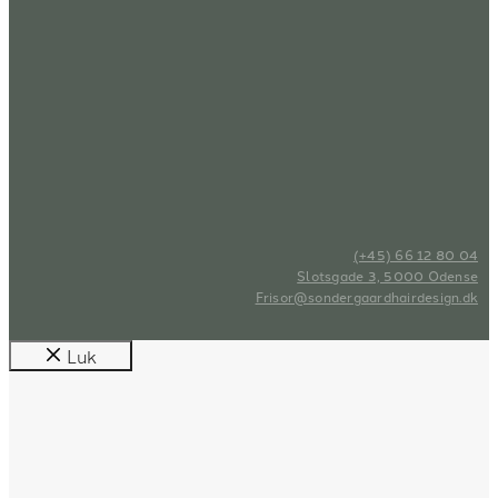
(+45) 66 12 80 04
Slotsgade 3, 5000 Odense
Frisor@sondergaardhairdesign.dk
Luk